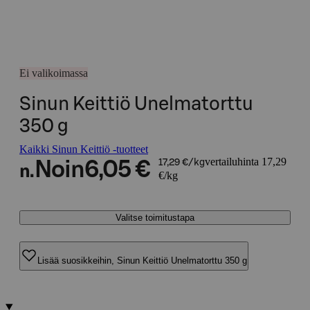
Ei valikoimassa
Sinun Keittiö Unelmatorttu
350 g
Kaikki Sinun Keittiö -tuotteet
vertailuhinta 17,29
Noin
6,05 €
17,29 €/kg
n.
€/kg
Valitse toimitustapa
Lisää suosikkeihin, Sinun Keittiö Unelmatorttu 350 g