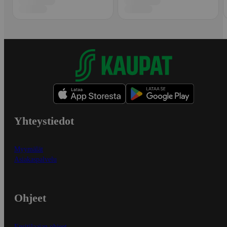
Yhteystiedot
Myymälät
Asiakaspalvelu
Ohjeet
Ensitilaajan ohjeet