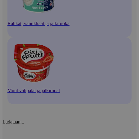
Rahkat, vanukkaat ja jälkiruoka
Muut välipalat ja jälkiruoat
Ladataan...