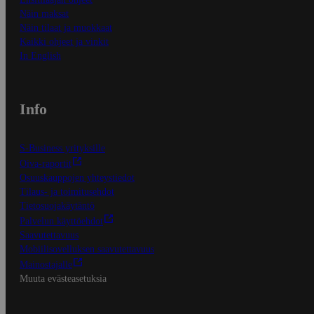
Näin maksat
Näin tilaat ja muokkaat
Kaikki ohjeet ja vinkit
In English
Info
S-Business yrityksille
Oiva-raportit
Osuuskauppojen yhteystiedot
Tilaus- ja toimitusehdot
Tietosuojakäytäntö
Palvelun käyttöehdot
Saavutettavuus
Mobiilisovelluksen saavutettavuus
Mainostajalle
Muuta evästeasetuksia