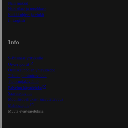
Näin maksat
Näin tilaat ja muokkaat
Kaikki ohjeet ja vinkit
In English
Info
S-Business yrityksille
Oiva-raportit
Osuuskauppojen yhteystiedot
Tilaus- ja toimitusehdot
Tietosuojakäytäntö
Palvelun käyttöehdot
Saavutettavuus
Mobiilisovelluksen saavutettavuus
Mainostajalle
Muuta evästeasetuksia