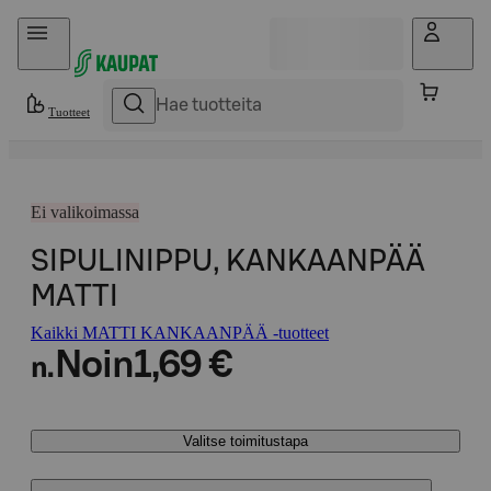
Hyppää sisältöön
Tuotteet
Ei valikoimassa
SIPULINIPPU, KANKAANPÄÄ
MATTI
Kaikki MATTI KANKAANPÄÄ -tuotteet
Noin
1,69 €
n.
Valitse toimitustapa