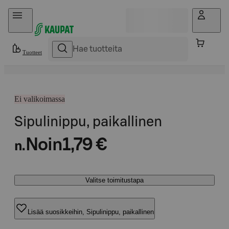
Hyppää sisältöön
Tuotteet
Ei valikoimassa
Sipulinippu, paikallinen
Noin
1,79 €
n.
Valitse toimitustapa
Lisää suosikkeihin, Sipulinippu, paikallinen