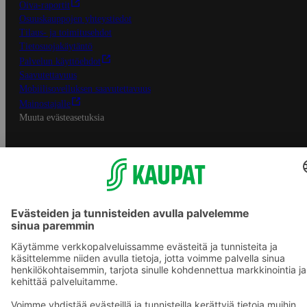
Oiva-raportit
Osuuskauppojen yhteystiedot
Tilaus- ja toimitusehdot
Tietosuojakäytäntö
Palvelun käyttöehdot
Saavutettavuus
Mobiilisovelluksen saavutettavuus
Mainostajalle
Muuta evästeasetuksia
S-ryhmän palvelut
S-ryhmä
Asiakasomistajuus
Yhteishyvä Ruoka -sovellus
S-ostoslista -sovellus
Prisma.fi
Sokos.fi
S-Pankki