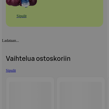
Sipulit
Ladataan...
Vaihtelua ostoskoriin
Sipulit
Ohita listaus