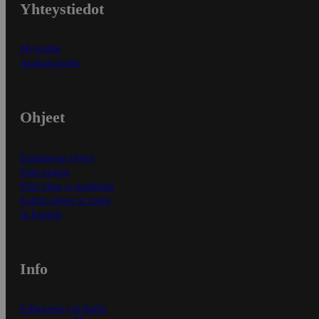
Yhteystiedot
Myymälät
Asiakaspalvelu
Ohjeet
Ensitilaajan ohjeet
Näin maksat
Näin tilaat ja muokkaat
Kaikki ohjeet ja vinkit
In English
Info
S-Business yrityksille