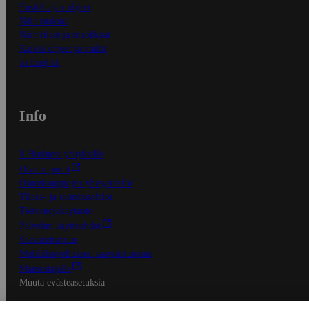
Ensitilaajan ohjeet
Näin maksat
Näin tilaat ja muokkaat
Kaikki ohjeet ja vinkit
In English
Info
S-Business yrityksille
Oiva-raportit
Osuuskauppojen yhteystiedot
Tilaus- ja toimitusehdot
Tietosuojakäytäntö
Palvelun käyttöehdot
Saavutettavuus
Mobiilisovelluksen saavutettavuus
Mainostajalle
Muuta evästeasetuksia