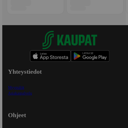
Yhteystiedot
Myymälät
Asiakaspalvelu
Ohjeet