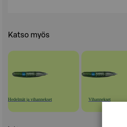
Katso myös
Hedelmät ja vihannekset
Vihannekset