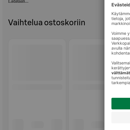
Ladataan...
Vaihtelua ostoskoriin
Ohita listaus