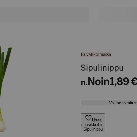
Ei valikoimassa
Sipulinippu
Noin
1,89 
n.
Valitse toimitu
Lisää
suosikkeihin,
Sipulinippu