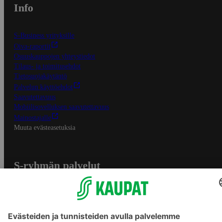
Info
S-Business yrityksille
Oiva-raportit
Osuuskauppojen yhteystiedot
Tilaus- ja toimitusehdot
Tietosuojakäytäntö
Palvelun käyttöehdot
Saavutettavuus
Mobiilisovelluksen saavutettavuus
Mainostajalle
Muuta evästeasetuksia
S-ryhmän palvelut
S-ryhmä
Asiakasomistajuus
Yhteishyvä Ruoka -sovellus