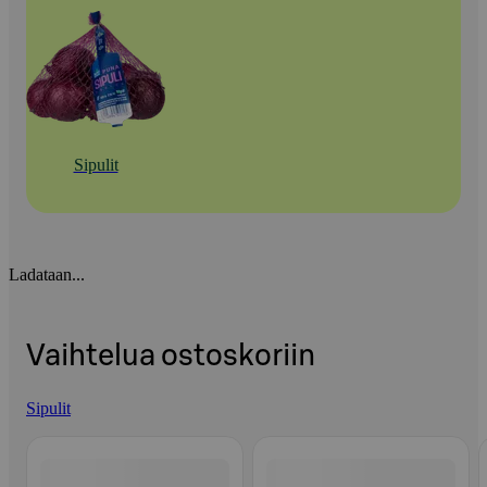
Sipulit
Ladataan...
Vaihtelua ostoskoriin
Sipulit
Ohita listaus