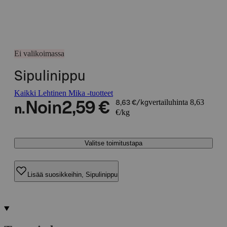
Ei valikoimassa
Sipulinippu
Kaikki Lehtinen Mika -tuotteet
vertailuhinta 8,63
Noin
2,59 €
8,63 €/kg
n.
€/kg
Valitse toimitustapa
Lisää suosikkeihin, Sipulinippu