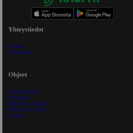
Yhteystiedot
Myymälät
Asiakaspalvelu
Ohjeet
Ensitilaajan ohjeet
Näin maksat
Näin tilaat ja muokkaat
Kaikki ohjeet ja vinkit
In English