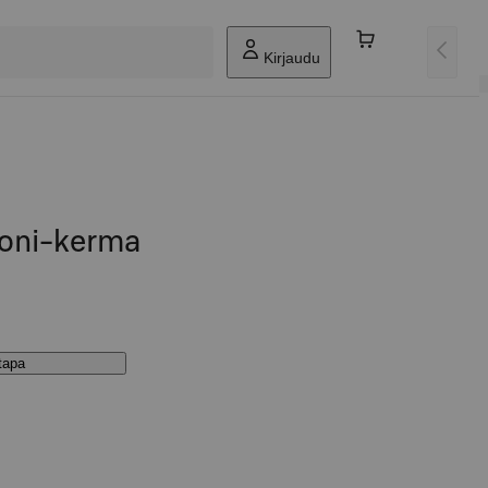
Kirjaudu
koni-kerma
stapa