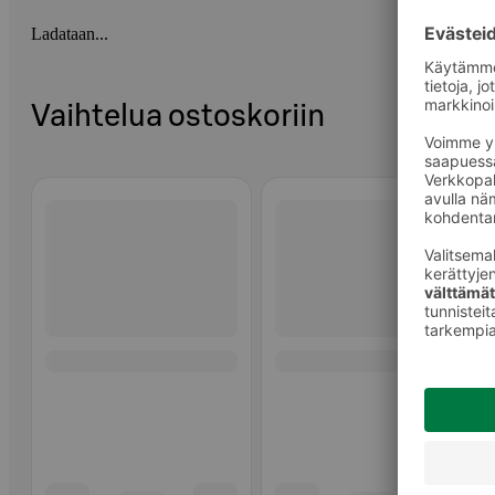
Ladataan...
Vaihtelua ostoskoriin
Ohita listaus