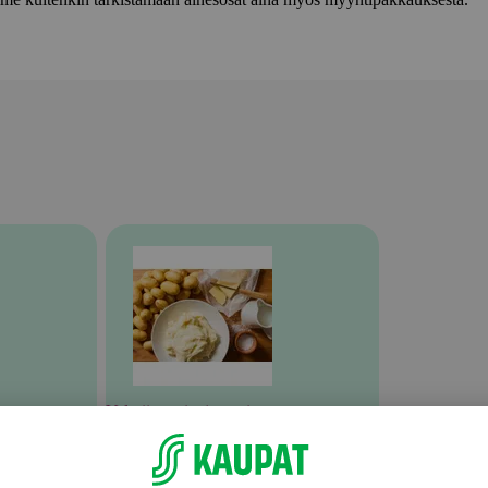
Valmiit ateriat ja aterian osat