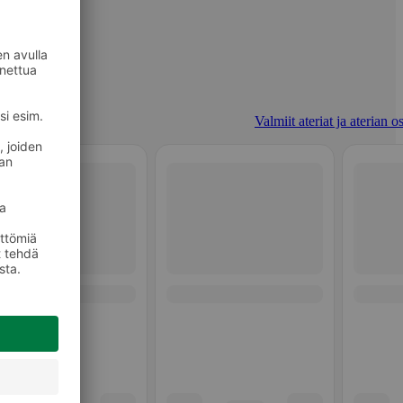
Valmiit ateriat ja aterian o