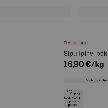
Ei valikoimassa
Sipulipihvi pe
16,90 €/kg
Valitse toimitu
Lisää
suosikkeihin,
Sipulipihvi
pekoni-