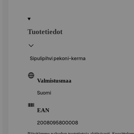
Tuotetiedot
Sipulipihvi pekoni-kerma
Valmistusmaa
Suomi
EAN
2008095800008
Päivitämme palvelun tuotetietoja aktiivisesti. Suositte