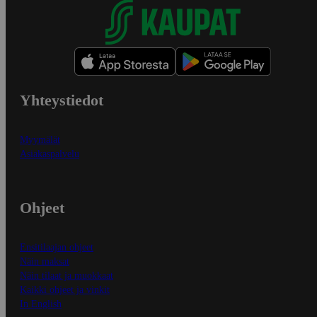
Yhteystiedot
Myymälät
Asiakaspalvelu
Ohjeet
Ensitilaajan ohjeet
Näin maksat
Näin tilaat ja muokkaat
Kaikki ohjeet ja vinkit
In English