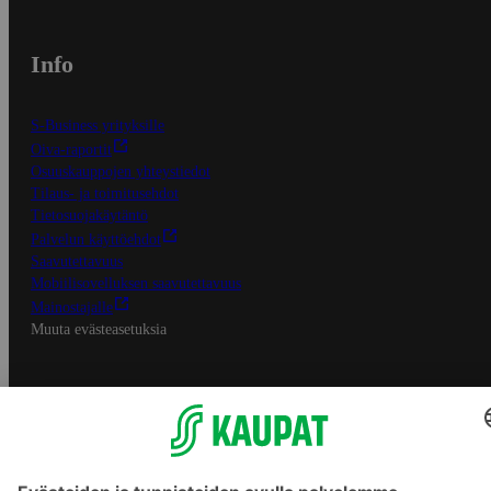
Info
S-Business yrityksille
Oiva-raportit
Osuuskauppojen yhteystiedot
Tilaus- ja toimitusehdot
Tietosuojakäytäntö
Palvelun käyttöehdot
Saavutettavuus
Mobiilisovelluksen saavutettavuus
Mainostajalle
Muuta evästeasetuksia
S-ryhmän palvelut
S-ryhmä