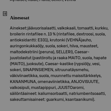
Ainesosat
Ainekset:jäävuorisalaatti, valkokaali, tomaatti, kurkku,
broilerin rintafilee n. 13 % (rintafilee, dextroosi, suola,
antioksidantti: E331), krutonki (VEHNÄjauho,
auringonkukkaöljy, suola, sokeri, hiiva, mausteet,
maltodekstriini (peruna), SELLERI), Caesar-
juustolastut (pastöroitu ja raaka MAITO, suola, hapate
(MAITO), juoksute), Caesar-kastike (rypsiöljy, vesi,
sokeri, SINAPINSIEMEN, sitruunatäysmehu,
väkiviinaetikka, suola, muunnettu maissitärkkelys,
KANANMUNA, omenaviinietikka, ANJOVISUUTE,
valkosipuli, mustapippuri, JUUSTOaromi,
säilöntäaineet: kaliumsorbaatti, natriumbentsoaatti,
sakeuttamisaineet: guarkumi, ksantaanikumi).