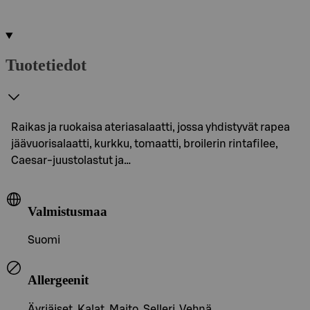
Tuotetiedot
Raikas ja ruokaisa ateriasalaatti, jossa yhdistyvät rapea
jäävuorisalaatti, kurkku, tomaatti, broilerin rintafilee,
Caesar-juustolastut ja…
Valmistusmaa
Suomi
Allergeenit
Äyriäiset, Kalat, Maito, Selleri, Vehnä