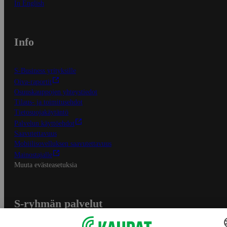
In English
Info
S-Business yrityksille
Oiva-raportit
Osuuskauppojen yhteystiedot
Tilaus- ja toimitusehdot
Tietosuojakäytäntö
Palvelun käyttöehdot
Saavutettavuus
Mobiilisovelluksen saavutettavuus
Mainostajalle
Muuta evästeasetuksia
S-ryhmän palvelut