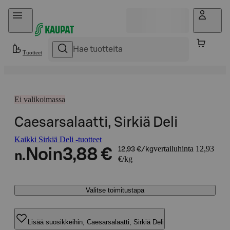
Hyppää sisältöön
Tuotteet
Ei valikoimassa
Caesarsalaatti, Sirkiä Deli
Kaikki Sirkiä Deli -tuotteet
vertailuhinta 12,93
Noin
3,88 €
12,93 €/kg
n.
€/kg
Valitse toimitustapa
Lisää suosikkeihin, Caesarsalaatti, Sirkiä Deli