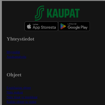
Yhteystiedot
Myymälät
Asiakaspalvelu
Ohjeet
Ensitilaajan ohjeet
Näin maksat
Näin tilaat ja muokkaat
Kaikki ohjeet ja vinkit