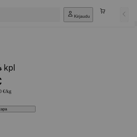
Kirjaudu
4 kpl
€
0 €/kg
stapa