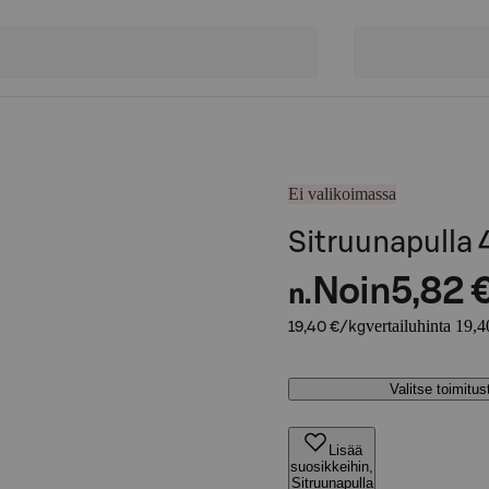
Ei valikoimassa
Sitruunapulla 
Noin
5,82 
n.
vertailuhinta 19,4
19,40 €/kg
Valitse toimitu
Lisää
suosikkeihin,
Sitruunapulla