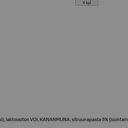
4 kpl
i), laktoositon VOI, KANANMUNA, sitruunapasta 5% (luontainen