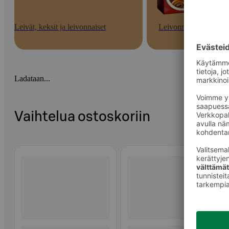
Leivät, keksit ja leivonnaiset
Leivonnaiset
Ladataan...
Vaihtelua ostoskoriin
Ohita listaus