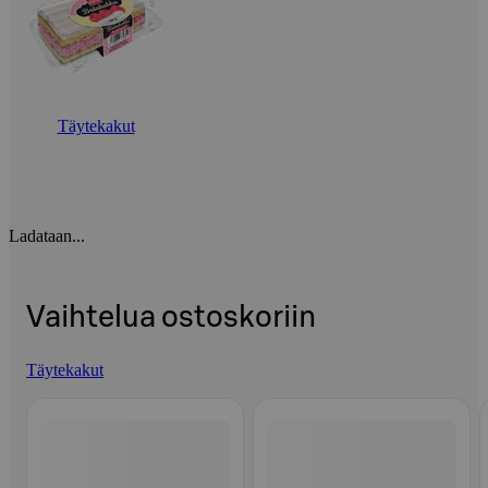
Täytekakut
Ladataan...
Vaihtelua ostoskoriin
Täytekakut
Ohita listaus