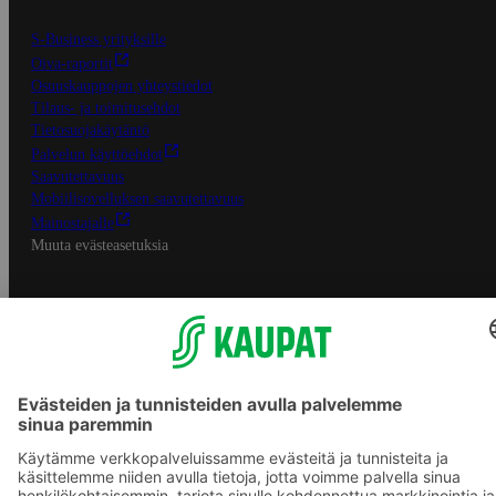
S-Business yrityksille
Oiva-raportit
Osuuskauppojen yhteystiedot
Tilaus- ja toimitusehdot
Tietosuojakäytäntö
Palvelun käyttöehdot
Saavutettavuus
Mobiilisovelluksen saavutettavuus
Mainostajalle
Muuta evästeasetuksia
S-ryhmän palvelut
S-ryhmä
Asiakasomistajuus
Yhteishyvä Ruoka -sovellus
S-ostoslista -sovellus
Prisma.fi