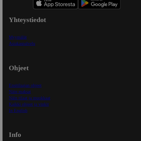
Yhteystiedot
Myymälät
Asiakaspalvelu
Ohjeet
Ensitilaajan ohjeet
Näin maksat
Näin tilaat ja muokkaat
Kaikki ohjeet ja vinkit
In English
Info