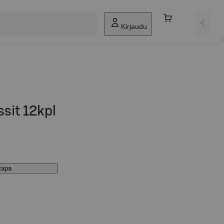
Kirjaudu
ssit 12kpl
stapa