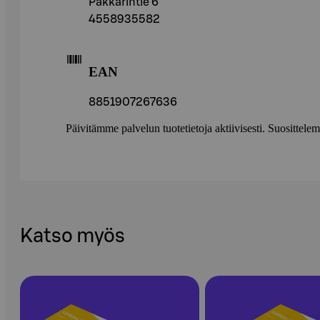
Päkkärintie 6
4558935582
EAN
8851907267636
Päivitämme palvelun tuotetietoja aktiivisesti. Suositte
Katso myös