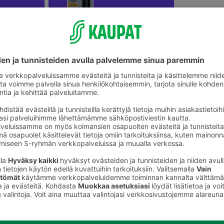
ikkeet
Askartelutarvikkeet