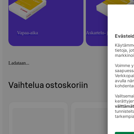
Vapaa-aika
Askartelu- ja toimistotarv
Ladataan...
Vaihtelua ostoskoriin
Ohita listaus