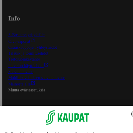
Info
S-Business yrityksille
Oiva-raportit
Osuuskauppojen yhteystiedot
Tilaus- ja toimitusehdot
Tietosuojakäytäntö
Palvelun käyttöehdot
Saavutettavuus
Mobiilisovelluksen saavutettavuus
Mainostajalle
Muuta evästeasetuksia
S-ryhmän palvelut
S-ryhmä