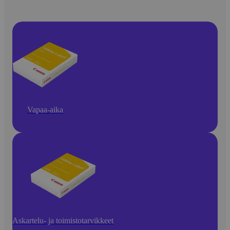
Vapaa-aika
Askartelu- ja toimistotarvikkeet