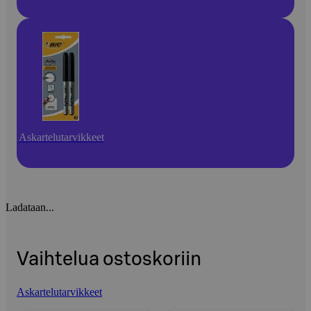
Askartelutarvikkeet
Ladataan...
Vaihtelua ostoskoriin
Askartelutarvikkeet
Ohita listaus