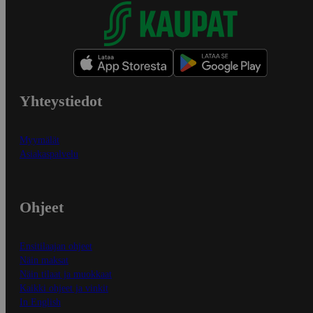
Yhteystiedot
Myymälät
Asiakaspalvelu
Ohjeet
Ensitilaajan ohjeet
Näin maksat
Näin tilaat ja muokkaat
Kaikki ohjeet ja vinkit
In English