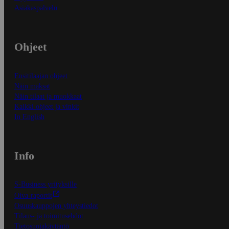
Asiakaspalvelu
Ohjeet
Ensitilaajan ohjeet
Näin maksat
Näin tilaat ja muokkaat
Kaikki ohjeet ja vinkit
In English
Info
S-Business yrityksille
Oiva-raportit
Osuuskauppojen yhteystiedot
Tilaus- ja toimitusehdot
Tietosuojakäytäntö