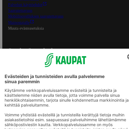
Palvelun käyttöehdot
Saavutettavuus
Mobiilisovelluksen saavutettavuus
Mainostajalle
Muuta evästeasetuksia
S-ryhmän palvelut
S-ryhmä
Asiakasomistajuus
Yhteishyvä Ruoka -sovellus
S-ostoslista -sovellus
Prisma.fi
Sokos.fi
S-Pankki
Yhteishyvä
Sokos Hotels
Raflaamo