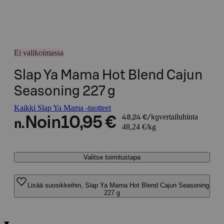
Ei valikoimassa
Slap Ya Mama Hot Blend Cajun
Seasoning 227 g
Kaikki Slap Ya Mama -tuotteet
vertailuhinta
Noin
10,95 €
48,24 €/kg
n.
48,24 €/kg
Valitse toimitustapa
Lisää suosikkeihin, Slap Ya Mama Hot Blend Cajun Seasoning
227 g