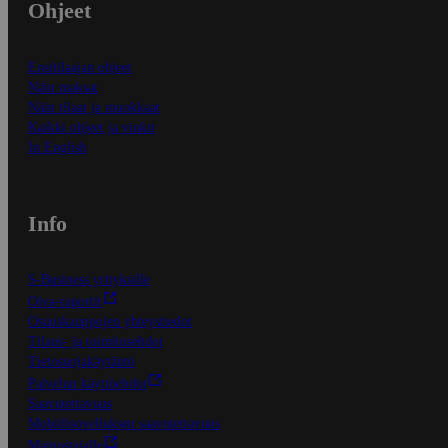
Ohjeet
Ensitilaajan ohjeet
Näin maksat
Näin tilaat ja muokkaat
Kaikki ohjeet ja vinkit
In English
Info
S-Business yrityksille
Oiva-raportit
Osuuskauppojen yhteystiedot
Tilaus- ja toimitusehdot
Tietosuojakäytäntö
Palvelun käyttöehdot
Saavutettavuus
Mobiilisovelluksen saavutettavuus
Mainostajalle