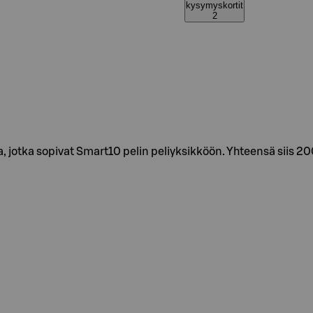
kysymyskortit
2
, jotka sopivat Smart10 pelin peliyksikköön. Yhteensä siis 2