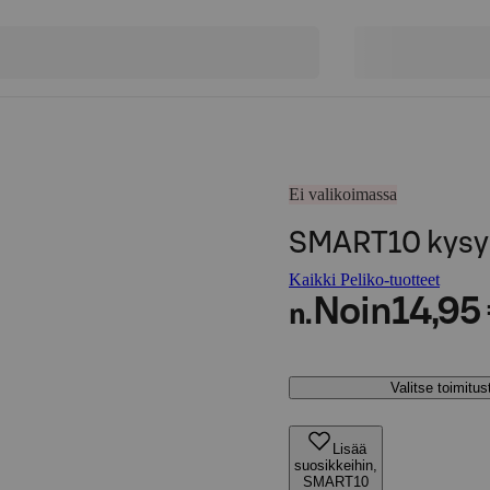
Ei valikoimassa
SMART10 kysy
Kaikki Peliko-tuotteet
Noin
14,95
n.
Valitse toimitu
Lisää
suosikkeihin,
SMART10