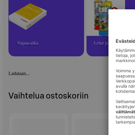
Vapaa-aika
Lelut ja pelit
Ladataan...
Vaihtelua ostoskoriin
Ohita listaus