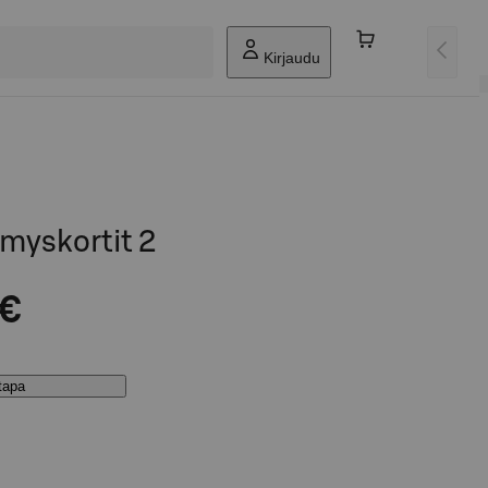
Kirjaudu
myskortit 2
 €
stapa