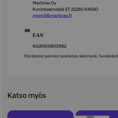
Martinex Oy
Kuninkaanväylä 37, 21280 RAISIO
myynti@martinex.fi
EAN
6416550602962
Päivitämme palvelun tuotetietoja aktiivisesti. Suositte
Katso myös