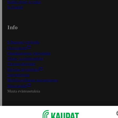
Kaikki ohjeet ja vinkit
In English
Info
S-Business yrityksille
Oiva-raportit
Osuuskauppojen yhteystiedot
Tilaus- ja toimitusehdot
Tietosuojakäytäntö
Palvelun käyttöehdot
Saavutettavuus
Mobiilisovelluksen saavutettavuus
Mainostajalle
Muuta evästeasetuksia
S-ryhmän palvelut