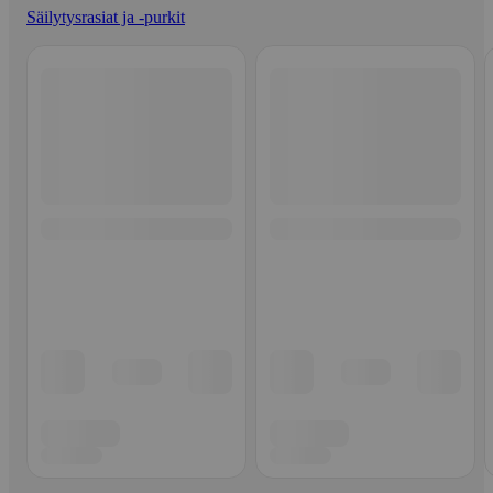
Säilytysrasiat ja -purkit
Ohita listaus