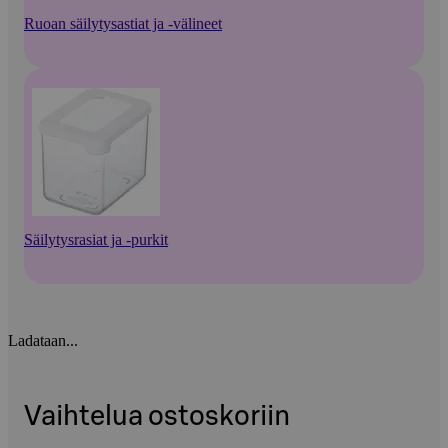
Ruoan säilytysastiat ja -välineet
Säilytysrasiat ja -purkit
Ladataan...
Vaihtelua ostoskoriin