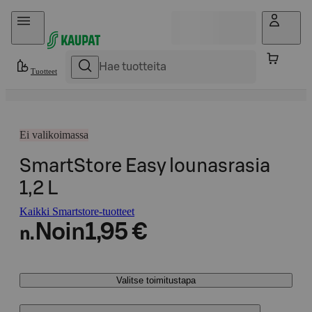
Hyppää sisältöön
Tuotteet
Ei valikoimassa
SmartStore Easy lounasrasia
1,2 L
Kaikki Smartstore-tuotteet
Noin
1,95 €
n.
Valitse toimitustapa