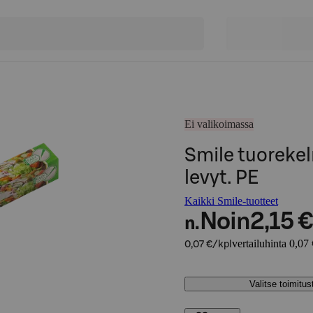
Ei valikoimassa
Smile tuorekel
levyt. PE
Kaikki Smile-tuotteet
Noin
2,15 €
n.
vertailuhinta 0,07 
0,07 €/kpl
Valitse toimitu