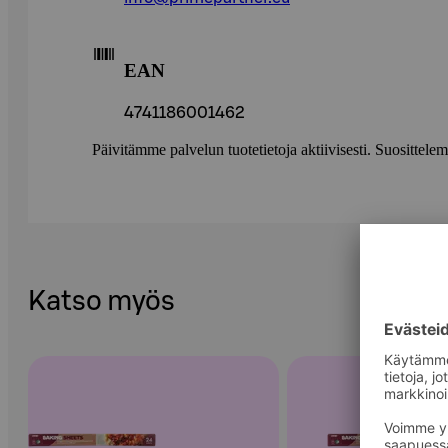
EAN
4741186001462
Päivitämme palvelun tuotetietoja aktiivisesti. Suositte
Katso myös