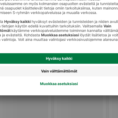
rvikkeet
Kelmut