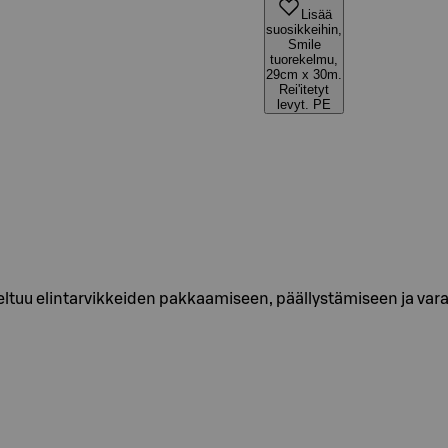
Lisää
suosikkeihin,
Smile
tuorekelmu,
29cm x 30m.
Rei'itetyt
levyt. PE
veltuu elintarvikkeiden pakkaamiseen, päällystämiseen ja varas