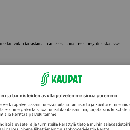
lemme kuitenkin tarkistamaan ainesosat aina myös myyntipakkauksesta.