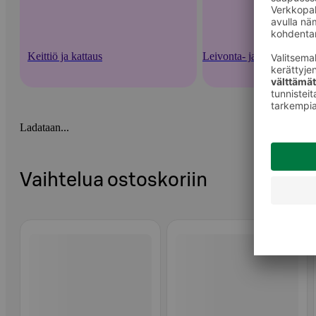
Keittiö ja kattaus
Leivonta- ja ruoanlaittota
Ladataan...
Vaihtelua ostoskoriin
Ohita listaus