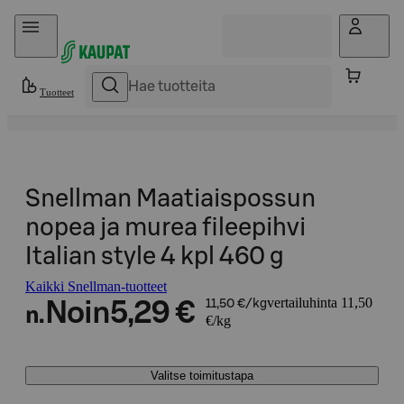
Hyppää sisältöön
Tuotteet
Snellman Maatiaispossun
nopea ja murea fileepihvi
Italian style 4 kpl 460 g
Kaikki Snellman-tuotteet
vertailuhinta 11,50
Noin
5,29 €
11,50 €/kg
n.
€/kg
Valitse toimitustapa