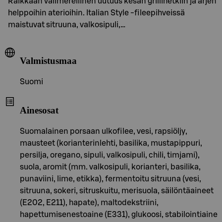
Raikkaan välimerellinen uutuus kesän grillihetkiin ja arjen
helppoihin aterioihin. Italian Style -fileepihveissä
maistuvat sitruuna, valkosipuli,…
Valmistusmaa
Suomi
Ainesosat
Suomalainen porsaan ulkofilee, vesi, rapsiöljy,
mausteet (korianterinlehti, basilika, mustapippuri,
persilja, oregano, sipuli, valkosipuli, chili, timjami),
suola, aromit (mm. valkosipuli, korianteri, basilika,
punaviini, lime, etikka), fermentoitu sitruuna (vesi,
sitruuna, sokeri, sitruskuitu, merisuola, säilöntäaineet
(E202, E211), hapate), maltodekstriini,
hapettumisenestoaine (E331), glukoosi, stabilointiaine