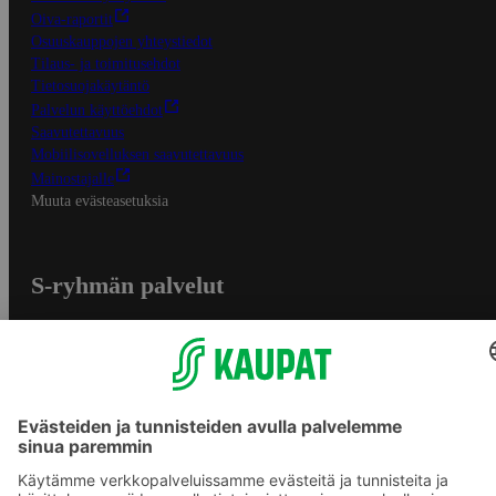
Oiva-raportit
Osuuskauppojen yhteystiedot
Tilaus- ja toimitusehdot
Tietosuojakäytäntö
Palvelun käyttöehdot
Saavutettavuus
Mobiilisovelluksen saavutettavuus
Mainostajalle
Muuta evästeasetuksia
S-ryhmän palvelut
S-ryhmä
Asiakasomistajuus
Yhteishyvä Ruoka -sovellus
S-ostoslista -sovellus
Prisma.fi
Sokos.fi
S-Pankki