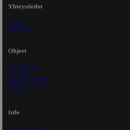
Yhteystiedot
Myymälät
Asiakaspalvelu
Ohjeet
Ensitilaajan ohjeet
Näin maksat
Näin tilaat ja muokkaat
Kaikki ohjeet ja vinkit
In English
Info
S-Business yrityksille