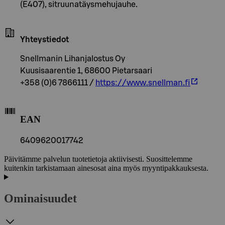
(E407), sitruunatäysmehujauhe.
Yhteystiedot
Snellmanin Lihanjalostus Oy
Kuusisaarentie 1, 68600 Pietarsaari
+358 (0)6 7866111 /
https://www.snellman.fi
EAN
6409620017742
Päivitämme palvelun tuotetietoja aktiivisesti. Suosittelemme
kuitenkin tarkistamaan ainesosat aina myös myyntipakkauksesta.
Ominaisuudet