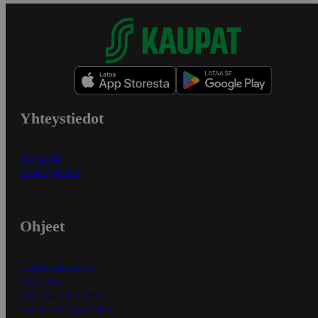
Yhteystiedot
Myymälät
Asiakaspalvelu
Ohjeet
Ensitilaajan ohjeet
Näin maksat
Näin tilaat ja muokkaat
Kaikki ohjeet ja vinkit