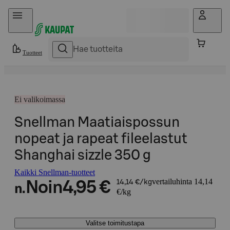
Hyppää sisältöön
Tuotteet
Ei valikoimassa
Snellman Maatiaispossun
nopeat ja rapeat fileelastut
Shanghai sizzle 350 g
Kaikki Snellman-tuotteet
vertailuhinta 14,14
Noin
4,95 €
14,14 €/kg
n.
€/kg
Valitse toimitustapa