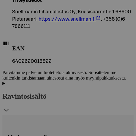
Yhteystiedot
Snellmanin Lihanjalostus Oy, Kuusisaarentie 1 68600
Pietarsaari,
https://www.snellman.fi
, +358 (0)6
7866111
EAN
6409620015892
Päivitämme palvelun tuotetietoja aktiivisesti. Suosittelemme
kuitenkin tarkistamaan ainesosat aina myös myyntipakkauksesta.
Ravintosisältö