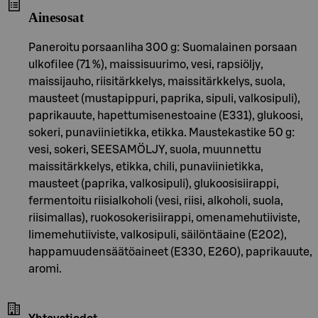
Ainesosat
Paneroitu porsaanliha 300 g: Suomalainen porsaan
ulkofilee (71 %), maissisuurimo, vesi, rapsiöljy,
maissijauho, riisitärkkelys, maissitärkkelys, suola,
mausteet (mustapippuri, paprika, sipuli, valkosipuli),
paprikauute, hapettumisenestoaine (E331), glukoosi,
sokeri, punaviinietikka, etikka. Maustekastike 50 g:
vesi, sokeri, SEESAMÖLJY, suola, muunnettu
maissitärkkelys, etikka, chili, punaviinietikka,
mausteet (paprika, valkosipuli), glukoosisiirappi,
fermentoitu riisialkoholi (vesi, riisi, alkoholi, suola,
riisimallas), ruokosokerisiirappi, omenamehutiiviste,
limemehutiiviste, valkosipuli, säilöntäaine (E202),
happamuudensäätöaineet (E330, E260), paprikauute,
aromi.