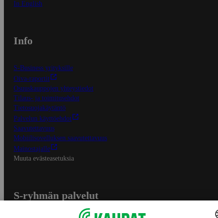
In English
Info
S-Business yrityksille
Oiva-raportit
Osuuskauppojen yhteystiedot
Tilaus- ja toimitusehdot
Tietosuojakäytäntö
Palvelun käyttöehdot
Saavutettavuus
Mobiilisovelluksen saavutettavuus
Mainostajalle
Muuta evästeasetuksia
S-ryhmän palvelut