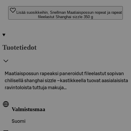
Lisää suosikkeihin, Snellman Maatiaispossun nopeat ja rapeat
fileelastut Shanghai sizzle 350 g
Tuotetiedot
Maatiaispossun rapeaksi paneroidut fileelastut sopivan
chilisellä shanghai sizzle –kastikkeella tuovat aasialaisista
ravintoloista tuttuja makuja…
Valmistusmaa
Suomi