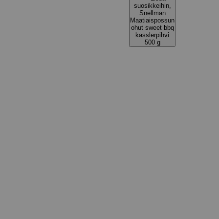
suosikkeihin,
Snellman
Maatiaispossun
ohut sweet bbq
kasslerpihvi
500 g