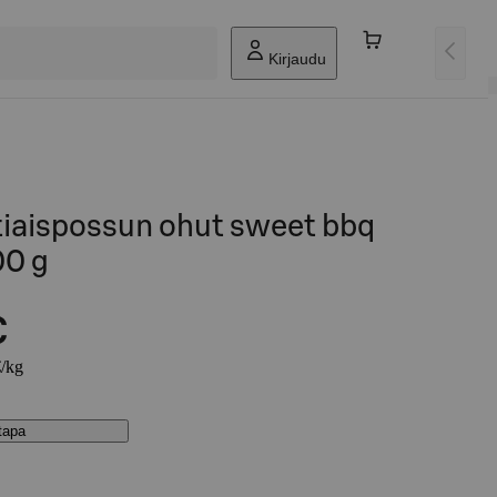
Kirjaudu
iaispossun ohut sweet bbq
00 g
€
€/kg
stapa