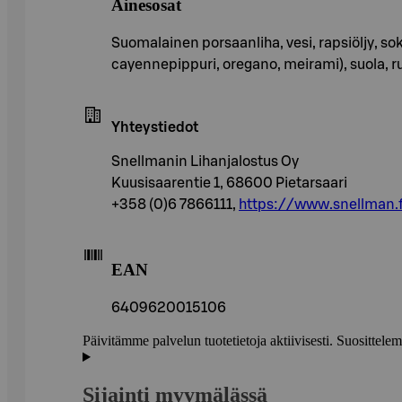
Ainesosat
Suomalainen porsaanliha, vesi, rapsiöljy, soke
cayennepippuri, oregano, meirami), suola, r
Yhteystiedot
Snellmanin Lihanjalostus Oy
Kuusisaarentie 1, 68600 Pietarsaari
+358 (0)6 7866111,
https://www.snellman.f
EAN
6409620015106
Päivitämme palvelun tuotetietoja aktiivisesti. Suositte
Sijainti myymälässä