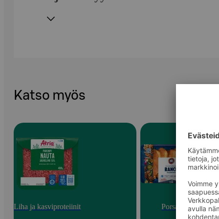
Katso myös
Liha ja kasviproteiinit
Porsas