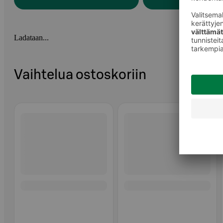
Ladataan...
Vaihtelua ostoskoriin
Ohita listaus