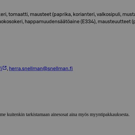
ri, tomaatti, mausteet (paprika, korianteri, valkosipuli, musta
uokosokeri, happamuudensäätöaine (E334), mausteuutteet (pap
i
,
herra.snellman@snellman.fi
lemme kuitenkin tarkistamaan ainesosat aina myös myyntipakkauksesta.