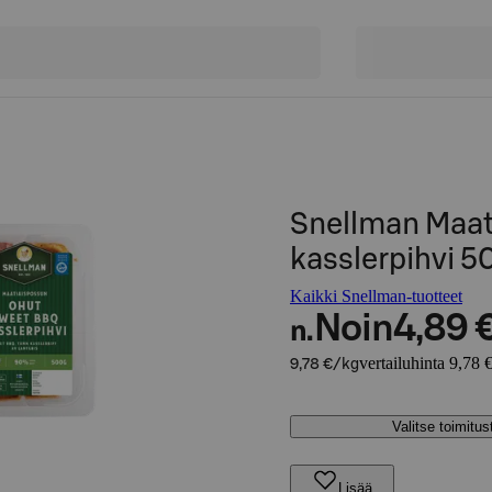
Snellman Maat
kasslerpihvi 5
Kaikki Snellman-tuotteet
Noin
4,89 
n.
vertailuhinta 9,78 
9,78 €/kg
Valitse toimitu
Lisää