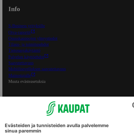
Info
S-Business yrityksille
Oiva-raportit
Osuuskauppojen yhteystiedot
Tilaus- ja toimitusehdot
Tietosuojakäytäntö
Palvelun käyttöehdot
Saavutettavuus
Mobiilisovelluksen saavutettavuus
Mainostajalle
Muuta evästeasetuksia
S-ryhmän palvelut
S-ryhmä
Asiakasomistajuus