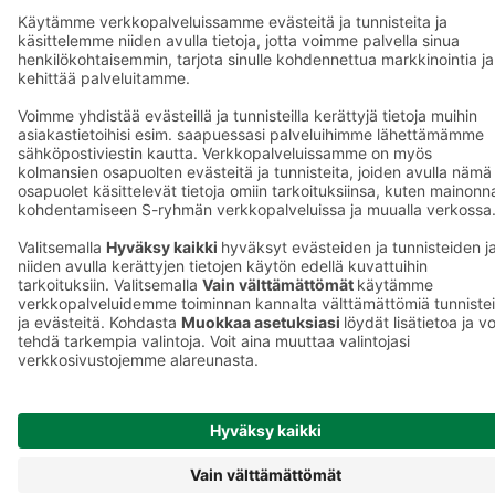
Yhteishyvä Ruoka -sovellus
S-ostoslista -sovellus
Prisma.fi
Sokos.fi
S-Pankki
Yhteishyvä
Sokos Hotels
Raflaamo
F
© SOK, Fleminginkatu 34 / PL1, 00088 S-Ryhmä