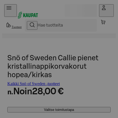
Hyppää sisältöön
Tuotteet
Snö of Sweden Callie pienet
kristallinappikorvakorut
hopea/kirkas
Kaikki Snö of Sweden -tuotteet
Noin
28,00 €
n.
Valitse toimitustapa