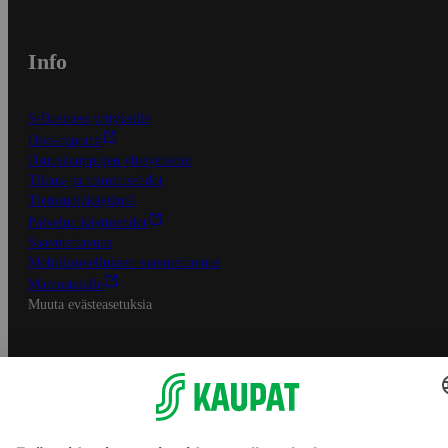
Info
S-Business yrityksille
Oiva-raportit
Osuuskauppojen yhteystiedot
Tilaus- ja toimitusehdot
Tietosuojakäytäntö
Palvelun käyttöehdot
Saavutettavuus
Mobiilisovelluksen saavutettavuus
Mainostajalle
Muuta evästeasetuksia
S-ryhmän palvelut
S-ryhmä