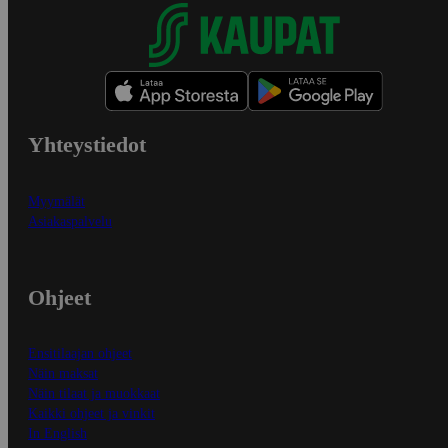
Yhteystiedot
Myymälät
Asiakaspalvelu
Ohjeet
Ensitilaajan ohjeet
Näin maksat
Näin tilaat ja muokkaat
Kaikki ohjeet ja vinkit
In English