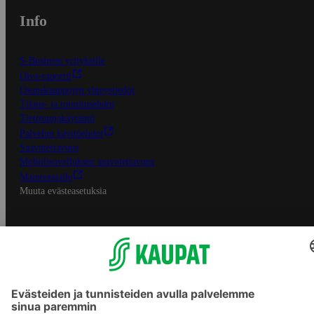
Info
S-Business yrityksille
Oiva-raportit
Osuuskauppojen yhteystiedot
Tilaus- ja toimitusehdot
Tietosuojakäytäntö
Palvelun käyttöehdot
Saavutettavuus
Mobiilisovelluksen saavutettavuus
Mainostajalle
Muuta evästeasetuksia
S-ryhmän palvelut
S-ryhmä
Asiakasomistajuus