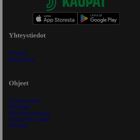
Yhteystiedot
Myymälät
Asiakaspalvelu
Ohjeet
Ensitilaajan ohjeet
Näin maksat
Näin tilaat ja muokkaat
Kaikki ohjeet ja vinkit
In English