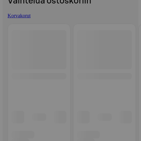
Vaihtelua ostoskoriin
Korvakorut
Ohita listaus