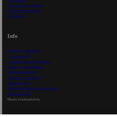
Näin maksat
Näin tilaat ja muokkaat
Kaikki ohjeet ja vinkit
In English
Info
S-Business yrityksille
Oiva-raportit
Osuuskauppojen yhteystiedot
Tilaus- ja toimitusehdot
Tietosuojakäytäntö
Palvelun käyttöehdot
Saavutettavuus
Mobiilisovelluksen saavutettavuus
Mainostajalle
Muuta evästeasetuksia