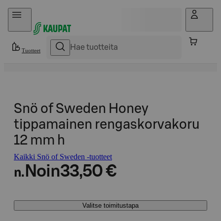
Hyppää sisältöön
Tuotteet
Snö of Sweden Honey
tippamainen rengaskorvakoru
12 mm h
Kaikki Snö of Sweden -tuotteet
Noin
33,50 €
n.
Valitse toimitustapa