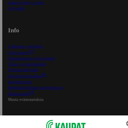
Kaikki ohjeet ja vinkit
In English
Info
S-Business yrityksille
Oiva-raportit
Osuuskauppojen yhteystiedot
Tilaus- ja toimitusehdot
Tietosuojakäytäntö
Palvelun käyttöehdot
Saavutettavuus
Mobiilisovelluksen saavutettavuus
Mainostajalle
Muuta evästeasetuksia
S-ryhmän palvelut