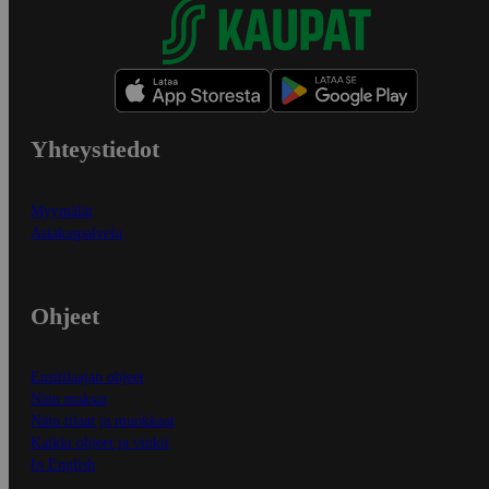
Yhteystiedot
Myymälät
Asiakaspalvelu
Ohjeet
Ensitilaajan ohjeet
Näin maksat
Näin tilaat ja muokkaat
Kaikki ohjeet ja vinkit
In English