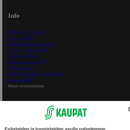
Info
S-Business yrityksille
Oiva-raportit
Osuuskauppojen yhteystiedot
Tilaus- ja toimitusehdot
Tietosuojakäytäntö
Palvelun käyttöehdot
Saavutettavuus
Mobiilisovelluksen saavutettavuus
Mainostajalle
Muuta evästeasetuksia
S-ryhmän palvelut
S-ryhmä