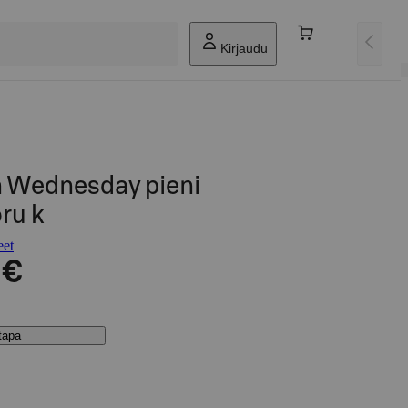
Kirjaudu
 Wednesday pieni
ru k
eet
 €
stapa