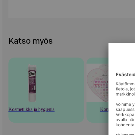
Katso myös
Kosmetiikka ja hygienia
Korut