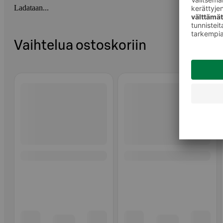
Ladataan...
Vaihtelua ostoskoriin
Ohita listaus