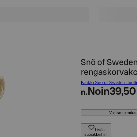
Snö of Sweden
rengaskorvako
Kaikki Snö of Sweden -tuott
Noin
39,50
n.
Valitse toimitu
Lisää
suosikkeihin,