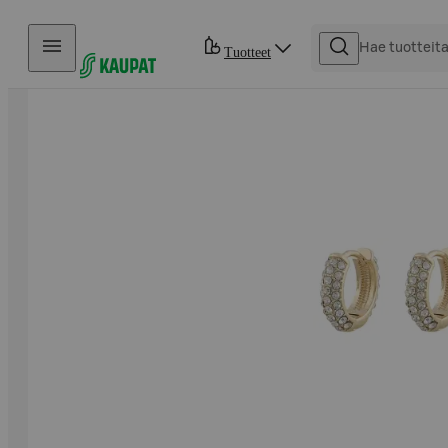
Hyppää sisältöön
Tuotteet