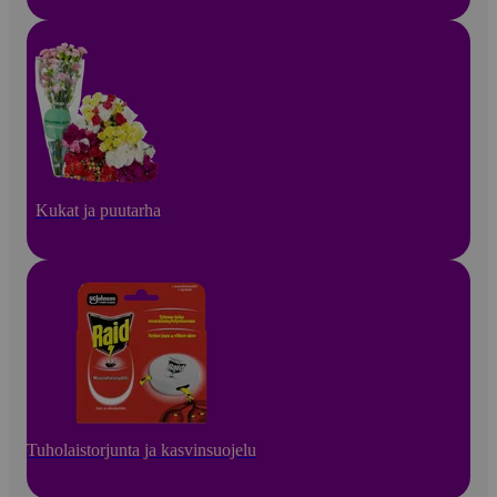
Kukat ja puutarha
Tuholaistorjunta ja kasvinsuojelu