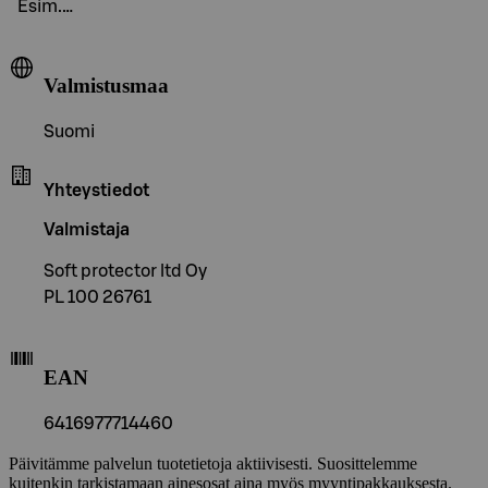
Esim.…
Valmistusmaa
Suomi
Yhteystiedot
Valmistaja
Soft protector ltd Oy
PL 100 26761
EAN
6416977714460
Päivitämme palvelun tuotetietoja aktiivisesti. Suosittelemme
kuitenkin tarkistamaan ainesosat aina myös myyntipakkauksesta.