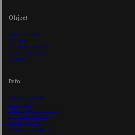
Ohjeet
Ensitilaajan ohjeet
Näin maksat
Näin tilaat ja muokkaat
Kaikki ohjeet ja vinkit
In English
Info
S-Business yrityksille
Oiva-raportit
Osuuskauppojen yhteystiedot
Tilaus- ja toimitusehdot
Tietosuojakäytäntö
Palvelun käyttöehdot