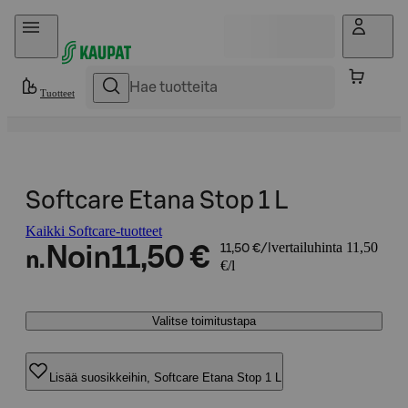
Hyppää sisältöön
Tuotteet
Softcare Etana Stop 1 L
Kaikki Softcare-tuotteet
vertailuhinta 11,50
Noin
11,50 €
11,50 €/l
n.
€/l
Valitse toimitustapa
Lisää suosikkeihin, Softcare Etana Stop 1 L