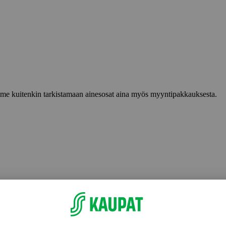
lemme kuitenkin tarkistamaan ainesosat aina myös myyntipakkauksesta.