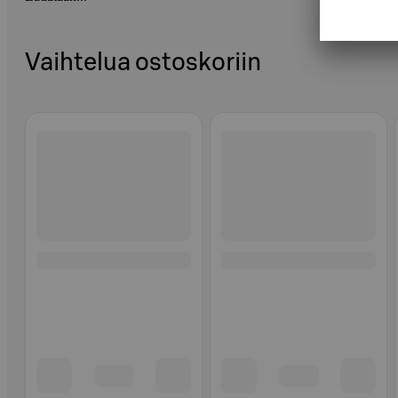
Vaihtelua ostoskoriin
Ohita listaus