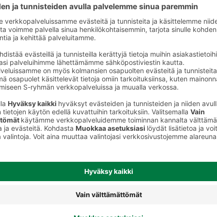
eet
Kuohuviinit ja muut rypäletuotteet