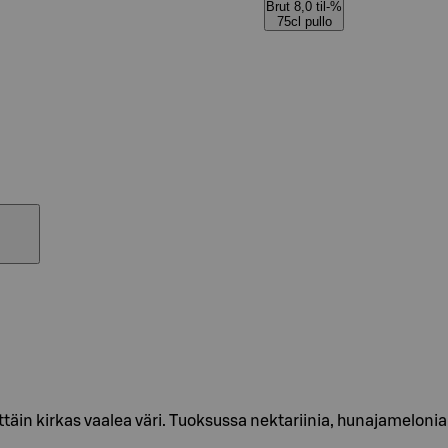
Brut 8,0 til-%
75cl pullo
täin kirkas vaalea väri. Tuoksussa nektariinia, hunajameloni