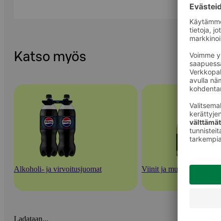
Katso myös
Alkoholi- ja virvoitusjuomat
Viinit ja muut rypäletuott
Ladataan...