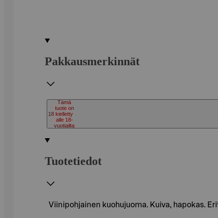
Pakkausmerkinnät
Tämä
tuote on
18
kielletty
alle 18-
vuotiailta
Tuotetiedot
Viinipohjainen kuohujuoma. Kuiva, hapokas. Erit