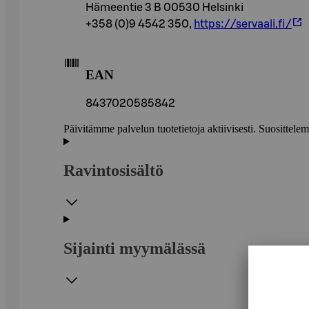
Hämeentie 3 B 00530 Helsinki
+358 (0)9 4542 350,
https://servaali.fi/
EAN
8437020585842
Päivitämme palvelun tuotetietoja aktiivisesti. Suositte
Ravintosisältö
Sijainti myymälässä