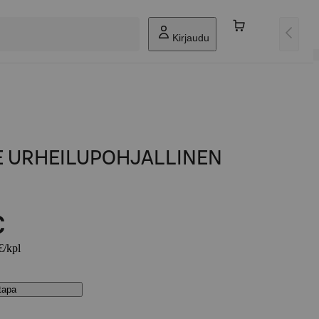
Kirjaudu
E URHEILUPOHJALLINEN
€
€/kpl
stapa