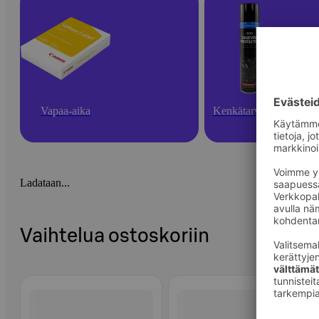
Vapaa-aika
Kenkätarvikkeet
Ladataan...
Vaihtelua ostoskoriin
Ohita listaus