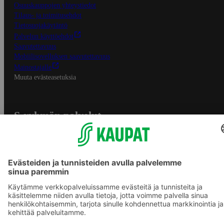
Osuuskauppojen yhteystiedot
Tilaus- ja toimitusehdot
Tietosuojakäytäntö
Palvelun käyttöehdot
Saavutettavuus
Mobiilisovelluksen saavutettavuus
Mainostajalle
Muuta evästeasetuksia
S-ryhmän palvelut
S-ryhmä
Asiakasomistajuus
Yhteishyvä Ruoka -sovellus
S-ostoslista -sovellus
Prisma.fi
Sokos.fi
S-Pankki
Yhteishyvä