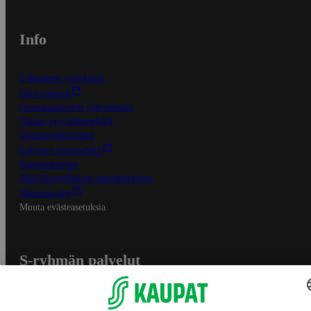
Info
S-Business yrityksille
Oiva-raportit
Osuuskauppojen yhteystiedot
Tilaus- ja toimitusehdot
Tietosuojakäytäntö
Palvelun käyttöehdot
Saavutettavuus
Mobiilisovelluksen saavutettavuus
Mainostajalle
Muuta evästeasetuksia
S-ryhmän palvelut
S-ryhmä