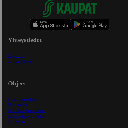
Yhteystiedot
Myymälät
Asiakaspalvelu
Ohjeet
Ensitilaajan ohjeet
Näin maksat
Näin tilaat ja muokkaat
Kaikki ohjeet ja vinkit
In English