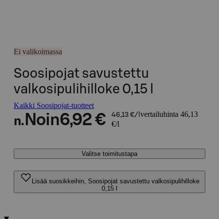
Ei valikoimassa
Soosipojat savustettu
valkosipulihilloke 0,15 l
Kaikki Soosipojat-tuotteet
vertailuhinta 46,13
Noin
6,92 €
46,13 €/l
n.
€/l
Valitse toimitustapa
Lisää suosikkeihin, Soosipojat savustettu valkosipulihilloke
0,15 l