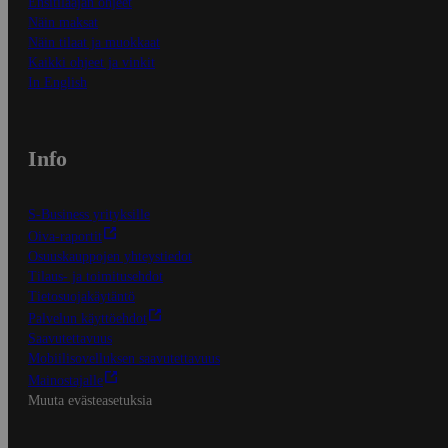
Ensitilaajan ohjeet
Näin maksat
Näin tilaat ja muokkaat
Kaikki ohjeet ja vinkit
In English
Info
S-Business yrityksille
Oiva-raportit
Osuuskauppojen yhteystiedot
Tilaus- ja toimitusehdot
Tietosuojakäytäntö
Palvelun käyttöehdot
Saavutettavuus
Mobiilisovelluksen saavutettavuus
Mainostajalle
Muuta evästeasetuksia