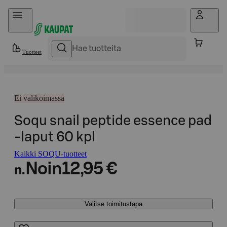
Hyppää sisältöön
Tuotteet
Ei valikoimassa
Soqu snail peptide essence pad
-laput 60 kpl
Kaikki SOQU-tuotteet
Noin
12,95 €
n.
Valitse toimitustapa