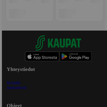
Yhteystiedot
Myymälät
Asiakaspalvelu
Ohjeet