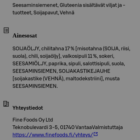
Seesaminsiemenet, Gluteenia sisältävät viljat ja -
tuotteet, Soijapavut, Vehnä
Ainesosat
SOIJAÖLJY, chilitahna 17 % [misotahna (SOIJA, riisi,
suola), chili, soijaöljy], valkosipuli 11 %, sokeri,
SEESAMIÖLJY, paprika, sipuli, salottisipuli, suola,
SEESAMINSIEMEN, SOIJAKASTIKEJAUHE
[soijakastike (VEHNÄ), maltodekstriini], musta
SEESAMINSIEMEN.
Yhteystiedot
Fine Foods Oy Ltd
Teknobulevardi 3-5, 01740 VantaaValmistuttaja
https://www.finefoods.fi/yhteys/