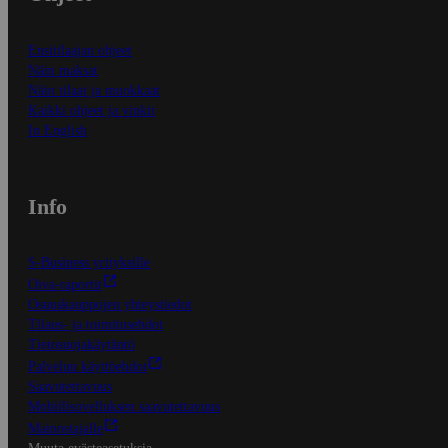
Ensitilaajan ohjeet
Näin maksat
Näin tilaat ja muokkaat
Kaikki ohjeet ja vinkit
In English
Info
S-Business yrityksille
Oiva-raportit
Osuuskauppojen yhteystiedot
Tilaus- ja toimitusehdot
Tietosuojakäytäntö
Palvelun käyttöehdot
Saavutettavuus
Mobiilisovelluksen saavutettavuus
Mainostajalle