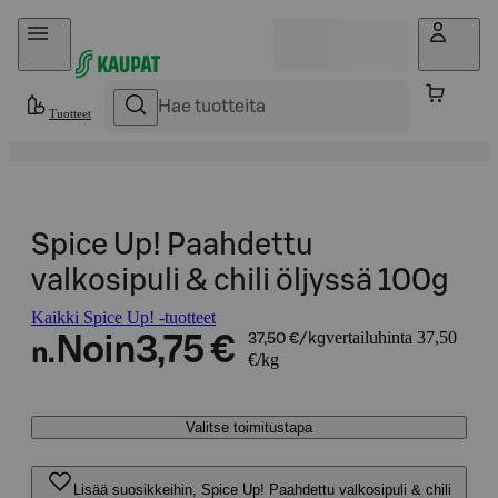
Hyppää sisältöön
Tuotteet
Spice Up! Paahdettu
valkosipuli & chili öljyssä 100g
Kaikki Spice Up! -tuotteet
vertailuhinta 37,50
Noin
3,75 €
37,50 €/kg
n.
€/kg
Valitse toimitustapa
Lisää suosikkeihin, Spice Up! Paahdettu valkosipuli & chili