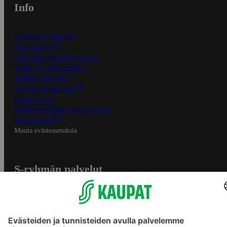
Info
S-Business yrityksille
Oiva-raportit
Osuuskauppojen yhteystiedot
Tilaus- ja toimitusehdot
Tietosuojakäytäntö
Palvelun käyttöehdot
Saavutettavuus
Mobiilisovelluksen saavutettavuus
Mainostajalle
Muuta evästeasetuksia
S-ryhmän palvelut
S-ryhmä
Asiakasomistajuus
Yhteishyvä Ruoka -sovellus