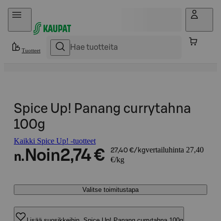
Hyppää sisältöön
Tuotteet
Spice Up! Panang currytahna
100g
Kaikki Spice Up! -tuotteet
vertailuhinta 27,40
Noin
2,74 €
27,40 €/kg
n.
€/kg
Valitse toimitustapa
Lisää suosikkeihin, Spice Up! Panang currytahna 100g