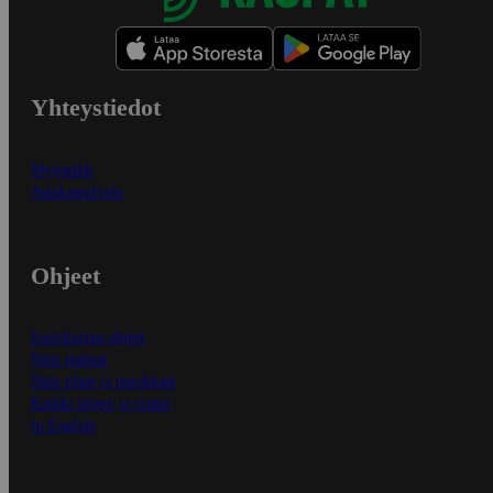
Yhteystiedot
Myymälät
Asiakaspalvelu
Ohjeet
Ensitilaajan ohjeet
Näin maksat
Näin tilaat ja muokkaat
Kaikki ohjeet ja vinkit
In English