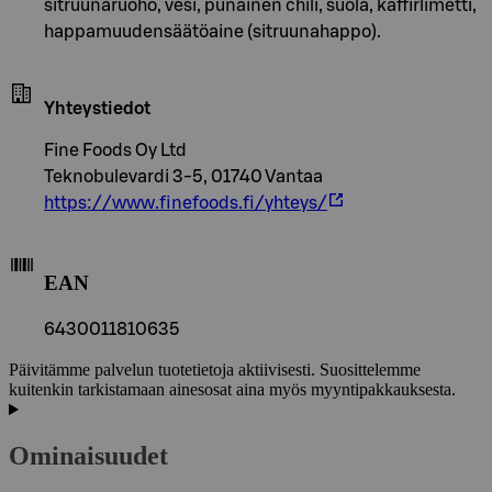
sitruunaruoho, vesi, punainen chili, suola, kaffirlimetti,
happamuudensäätöaine (sitruunahappo).
Yhteystiedot
Fine Foods Oy Ltd
Teknobulevardi 3-5, 01740 Vantaa
https://www.finefoods.fi/yhteys/
EAN
6430011810635
Päivitämme palvelun tuotetietoja aktiivisesti. Suosittelemme
kuitenkin tarkistamaan ainesosat aina myös myyntipakkauksesta.
Ominaisuudet