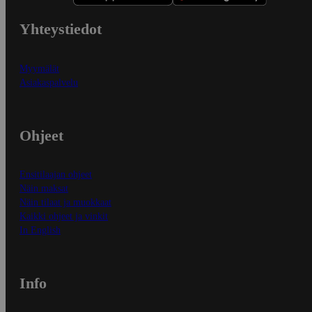
Yhteystiedot
Myymälät
Asiakaspalvelu
Ohjeet
Ensitilaajan ohjeet
Näin maksat
Näin tilaat ja muokkaat
Kaikki ohjeet ja vinkit
In English
Info