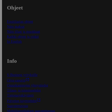
Ohjeet
Ensitilaajan ohjeet
Näin maksat
Näin tilaat ja muokkaat
Kaikki ohjeet ja vinkit
In English
Info
S-Business yrityksille
Oiva-raportit
Osuuskauppojen yhteystiedot
Tilaus- ja toimitusehdot
Tietosuojakäytäntö
Palvelun käyttöehdot
Saavutettavuus
Mobiilisovelluksen saavutettavuus