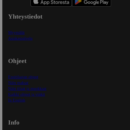
Yhteystiedot
Myymälät
Asiakaspalvelu
Ohjeet
Ensitilaajan ohjeet
Näin maksat
Näin tilaat ja muokkaat
Kaikki ohjeet ja vinkit
In English
Info