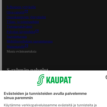
S-Business yrityksille
Oiva-raportit
Osuuskauppojen yhteystiedot
Tilaus- ja toimitusehdot
Tietosuojakäytäntö
Palvelun käyttöehdot
Saavutettavuus
Mobiilisovelluksen saavutettavuus
Mainostajalle
Muuta evästeasetuksia
S-ryhmän palvelut
S-ryhmä
Asiakasomistajuus
Yhteishyvä Ruoka -sovellus
S-ostoslista -sovellus
Prisma.fi