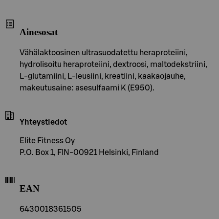
Ainesosat
Vähälaktoosinen ultrasuodatettu heraproteiini,
hydrolisoitu heraproteiini, dextroosi, maltodekstriini,
L-glutamiini, L-leusiini, kreatiini, kaakaojauhe,
makeutusaine: asesulfaami K (E950).
Yhteystiedot
Elite Fitness Oy
P.O. Box 1, FIN-00921 Helsinki, Finland
EAN
6430018361505