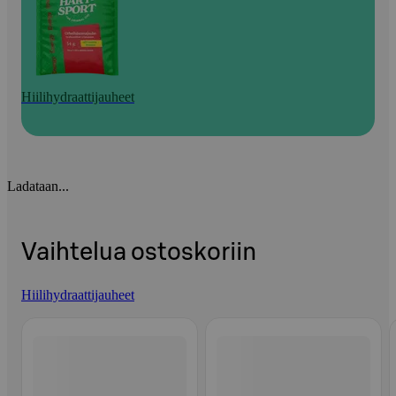
Hiilihydraattijauheet
Ladataan...
Vaihtelua ostoskoriin
Hiilihydraattijauheet
Ohita listaus