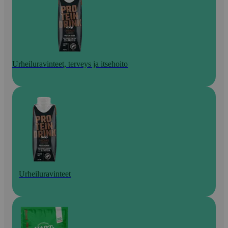
Urheiluravinteet, terveys ja itsehoito
Urheiluravinteet