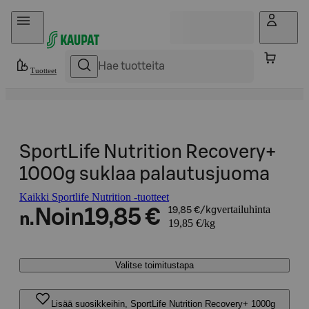
Hyppää sisältöön
Tuotteet
SportLife Nutrition Recovery+
1000g suklaa palautusjuoma
Kaikki Sportlife Nutrition -tuotteet
vertailuhinta
Noin
19,85 €
19,85 €/kg
n.
19,85 €/kg
Valitse toimitustapa
Lisää suosikkeihin, SportLife Nutrition Recovery+ 1000g