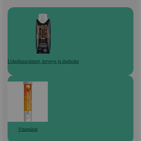
Urheiluravinteet, terveys ja itsehoito
Vitamiinit