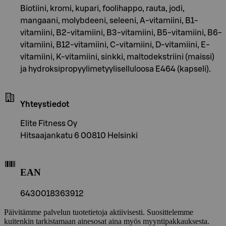
Biotiini, kromi, kupari, foolihappo, rauta, jodi,
mangaani, molybdeeni, seleeni, A-vitamiini, B1-
vitamiini, B2-vitamiini, B3-vitamiini, B5-vitamiini, B6-
vitamiini, B12-vitamiini, C-vitamiini, D-vitamiini, E-
vitamiini, K-vitamiini, sinkki, maltodekstriini (maissi)
ja hydroksipropyylimetyyliselluloosa E464 (kapseli).
Yhteystiedot
Elite Fitness Oy
Hitsaajankatu 6 00810 Helsinki
EAN
6430018363912
Päivitämme palvelun tuotetietoja aktiivisesti. Suosittelemme
kuitenkin tarkistamaan ainesosat aina myös myyntipakkauksesta.