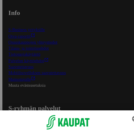
Info
S-Business yrityksille
Oiva-raportit
Osuuskauppojen yhteystiedot
Tilaus- ja toimitusehdot
Tietosuojakäytäntö
Palvelun käyttöehdot
Saavutettavuus
Mobiilisovelluksen saavutettavuus
Mainostajalle
Muuta evästeasetuksia
S-ryhmän palvelut
S-ryhmä
Asiakasomistajuus