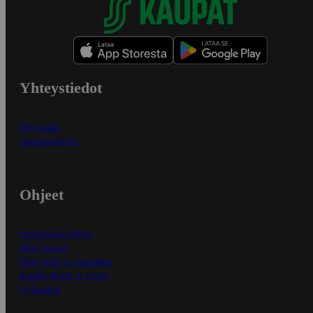
Yhteystiedot
Myymälät
Asiakaspalvelu
Ohjeet
Ensitilaajan ohjeet
Näin maksat
Näin tilaat ja muokkaat
Kaikki ohjeet ja vinkit
In English