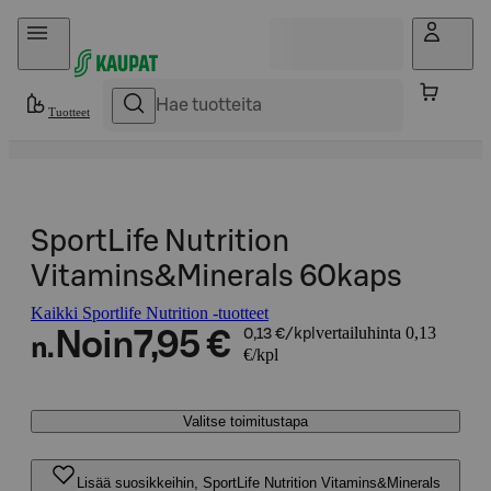
Hyppää sisältöön
Tuotteet
SportLife Nutrition
Vitamins&Minerals 60kaps
Kaikki Sportlife Nutrition -tuotteet
vertailuhinta 0,13
Noin
7,95 €
0,13 €/kpl
n.
€/kpl
Valitse toimitustapa
Lisää suosikkeihin, SportLife Nutrition Vitamins&Minerals