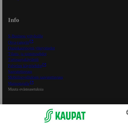
Info
S-Business yrityksille
Oiva-raportit
Osuuskauppojen yhteystiedot
Tilaus- ja toimitusehdot
Tietosuojakäytäntö
Palvelun käyttöehdot
Saavutettavuus
Mobiilisovelluksen saavutettavuus
Mainostajalle
Muuta evästeasetuksia
S-ryhmän palvelut
S-ryhmä