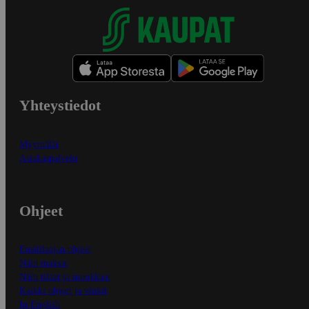
Yhteystiedot
Myymälät
Asiakaspalvelu
Ohjeet
Ensitilaajan ohjeet
Näin maksat
Näin tilaat ja muokkaat
Kaikki ohjeet ja vinkit
In English