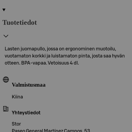
Tuotetiedot
Lasten juomapullo, jossa on ergonominen muotoilu,
vuotamaton korkki ja luistamaton pinta, josta saa hyvän
otteen. BPA-vapaa. Vetoisuus 4 dl.
Valmistusmaa
Kiina
Yhteystiedot
Stor
Paseo General Martínez Campos, 53