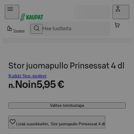
Hyppää sisältöön
Tuotteet
Stor juomapullo Prinsessat 4 dl
Kaikki Stor.-tuotteet
Noin
5,95 €
n.
Valitse toimitustapa
Lisää suosikkeihin, Stor juomapullo Prinsessat 4 dl