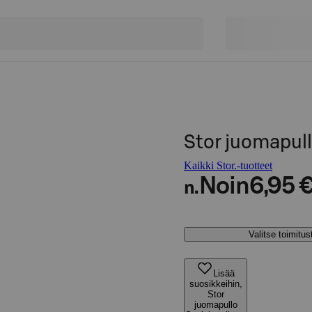
Stor juomapull
Kaikki Stor.-tuotteet
Noin
6,95 
n.
Valitse toimitu
Lisää
suosikkeihin,
Stor
juomapullo