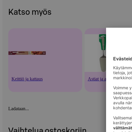
Katso myös
Keittiö ja kattaus
Astiat ja aterimet
Ladataan...
Vaihtelua ostoskoriin