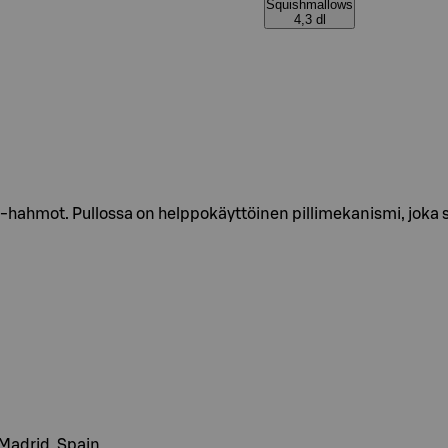
Squishmallows
4,3 dl
hahmot. Pullossa on helppokäyttöinen pillimekanismi, joka sul
Madrid, Spain