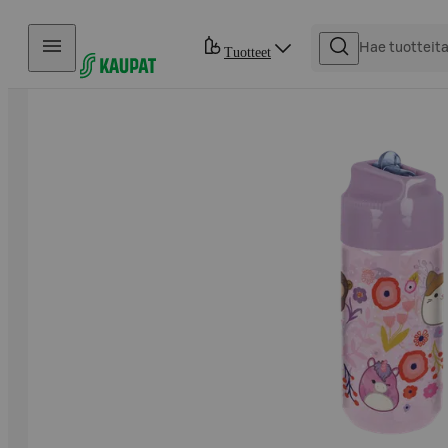
Hyppää sisältöön
Tuotteet