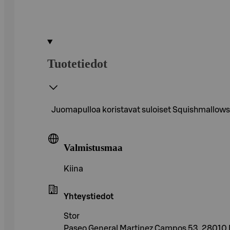
Tuotetiedot
Juomapulloa koristavat suloiset Squishmallows-
Valmistusmaa
Kiina
Yhteystiedot
Stor
Paseo General Martinez Campos 53, 28010 