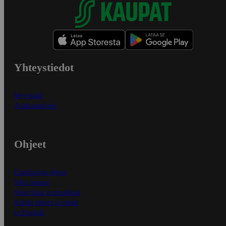
Yhteystiedot
Myymälät
Asiakaspalvelu
Ohjeet
Ensitilaajan ohjeet
Näin maksat
Näin tilaat ja muokkaat
Kaikki ohjeet ja vinkit
In English