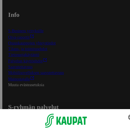
Info
S-Business yrityksille
Oiva-raportit
Osuuskauppojen yhteystiedot
Tilaus- ja toimitusehdot
Tietosuojakäytäntö
Palvelun käyttöehdot
Saavutettavuus
Mobiilisovelluksen saavutettavuus
Mainostajalle
Muuta evästeasetuksia
S-ryhmän palvelut
S-ryhmä