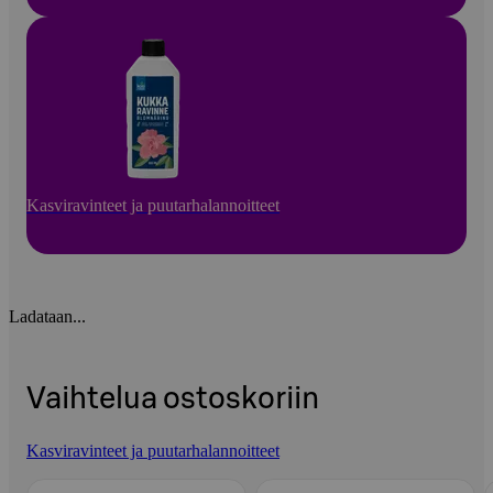
Kasviravinteet ja puutarhalannoitteet
Ladataan...
Vaihtelua ostoskoriin
Kasviravinteet ja puutarhalannoitteet
Ohita listaus