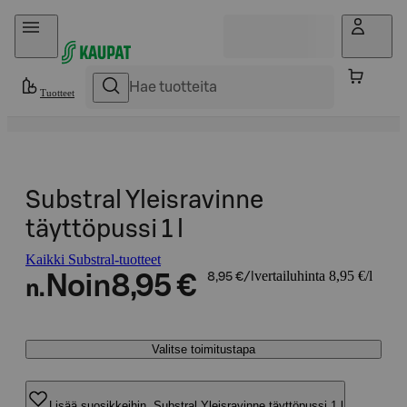
Hyppää sisältöön
Tuotteet
Substral Yleisravinne
täyttöpussi 1 l
Kaikki Substral-tuotteet
vertailuhinta 8,95 €/l
Noin
8,95 €
8,95 €/l
n.
Valitse toimitustapa
Lisää suosikkeihin, Substral Yleisravinne täyttöpussi 1 l