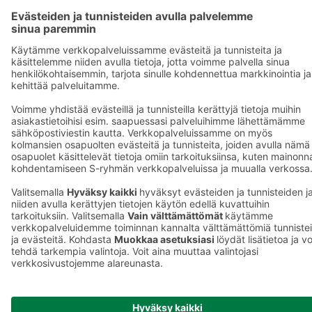
S-ryhmä
Asiakasomistajuus
Yhteishyvä Ruoka -sovellus
S-ostoslista -sovellus
Prisma.fi
Sokos.fi
S-Pankki
Yhteishyvä
Sokos Hotels
Raflaamo
F
© SOK, Fleminginkatu 34 / PL1, 00088 S-Ryhmä