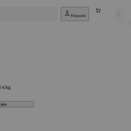
Kirjaudu
5 €/kg
stapa