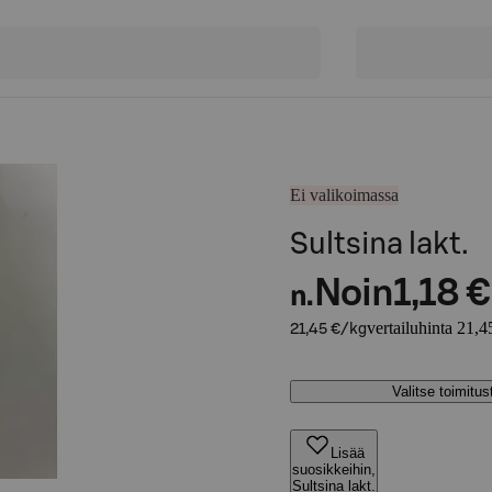
Ei valikoimassa
Sultsina lakt.
Noin
1,18 €
n.
vertailuhinta 21,4
21,45 €/kg
Valitse toimitu
Lisää
suosikkeihin,
Sultsina lakt.