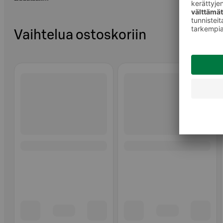
Vaihtelua ostoskoriin
Ohita listaus