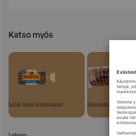
Katso myös
Leivät, keksit ja leivonnaiset
Paistopisteen tuotteet
Ladataan...