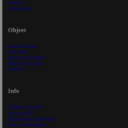
Myymälät
Asiakaspalvelu
Ohjeet
Ensitilaajan ohjeet
Näin maksat
Näin tilaat ja muokkaat
Kaikki ohjeet ja vinkit
In English
Info
S-Business yrityksille
Oiva-raportit
Osuuskauppojen yhteystiedot
Tilaus- ja toimitusehdot