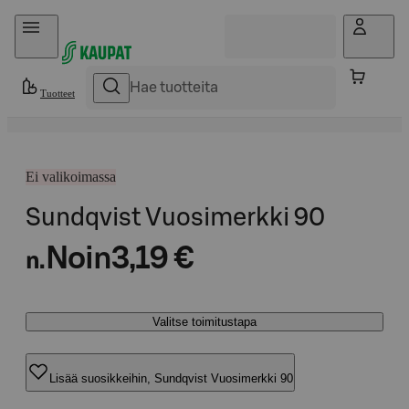
Hyppää sisältöön
Tuotteet
Ei valikoimassa
Sundqvist Vuosimerkki 90
Noin
3,19 €
n.
Valitse toimitustapa
Lisää suosikkeihin, Sundqvist Vuosimerkki 90