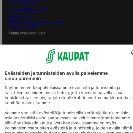
Tietosuojakäytäntö
Palvelun käyttöehdot
Saavutettavuus
Mobiilisovelluksen saavutettavuus
Mainostajalle
Muuta evästeasetuksia
S-ryhmän palvelut
S-ryhmä
Asiakasomistajuus
Yhteishyvä Ruoka -sovellus
S-ostoslista -sovellus
Prisma.fi
Sokos.fi
S-Pankki
Yhteishyvä
Sokos Hotels
Raflaamo