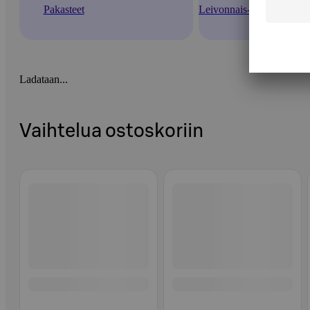
Pakasteet
Leivonnais- ja leipäpakas
Ladataan...
Vaihtelua ostoskoriin
Ohita listaus