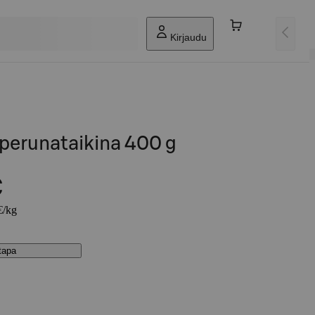
Kirjaudu
sperunataikina 400 g
€
€/kg
stapa