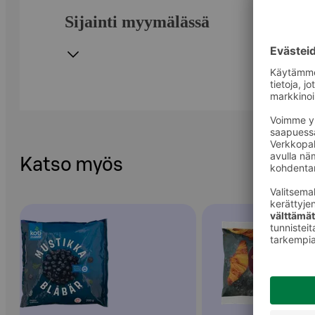
Sijainti myymälässä
Katso myös