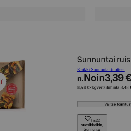
Sunnuntai rui
Kaikki Sunnuntai-tuotteet
Noin
3,39 
n.
vertailuhinta 8,48 
8,48 €/kg
Valitse toimitu
Lisää
suosikkeihin,
Sunnuntai