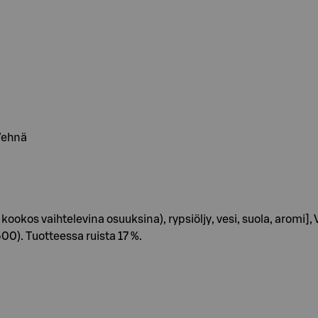
 Vehnä
 kookos vaihtelevina osuuksina), rypsiöljy, vesi, suola, aromi
00). Tuotteessa ruista 17 %.