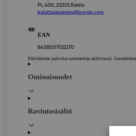
PL 400, 21201 Raisio
kuluttajapalvelu@bunge.com
EAN
6438207011170
Päivitämme palvelun tuotetietoja aktiivisesti. Suositte
Ominaisuudet
Ravintosisältö