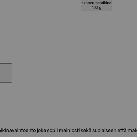
ruisperunataikina
400 g
ikinavaihtoehto joka sopii mainiosti sekä suolaiseen että 