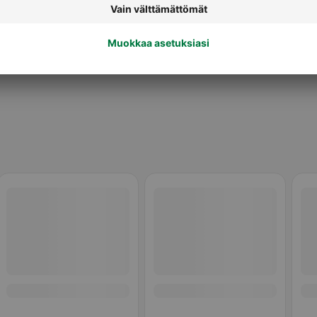
teet
Taikinat