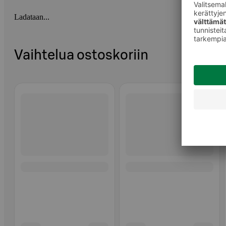
Ladataan...
Vaihtelua ostoskoriin
Ohita listaus