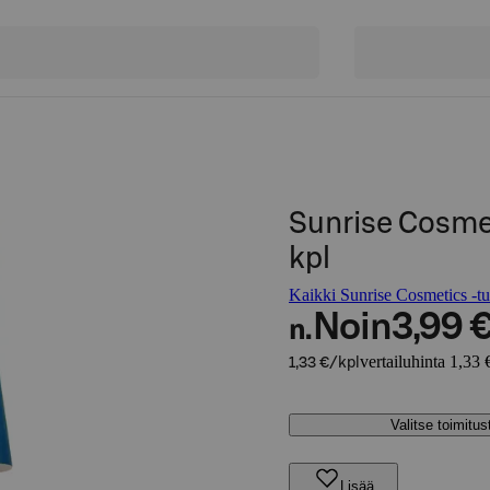
Sunrise Cosmet
kpl
Kaikki Sunrise Cosmetics -tu
Noin
3,99 
n.
vertailuhinta 1,33 
1,33 €/kpl
Valitse toimitu
Lisää