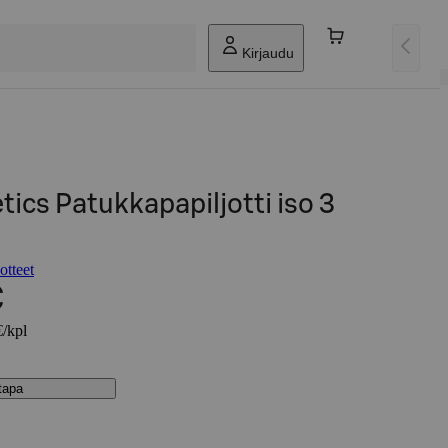
Kirjaudu
ics Patukkapapiljotti iso 3
otteet
€
€/kpl
stapa