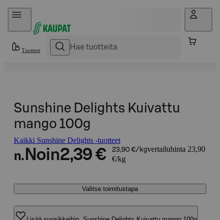
Hyppää sisältöön
Tuotteet
Sunshine Delights Kuivattu
mango 100g
Kaikki Sunshine Delights -tuotteet
vertailuhinta 23,90
Noin
2,39 €
23,90 €/kg
n.
€/kg
Valitse toimitustapa
Lisää suosikkeihin, Sunshine Delights Kuivattu mango 100g