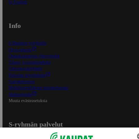
In English
Info
S-Business yrityksille
Oiva-raportit
Osuuskauppojen yhteystiedot
Tilaus- ja toimitusehdot
Tietosuojakäytäntö
Palvelun käyttöehdot
Saavutettavuus
Mobiilisovelluksen saavutettavuus
Mainostajalle
Muuta evästeasetuksia
S-ryhmän palvelut