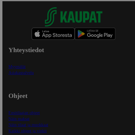
Yhteystiedot
Myymälät
Asiakaspalvelu
Ohjeet
Ensitilaajan ohjeet
Näin maksat
Näin tilaat ja muokkaat
Kaikki ohjeet ja vinkit