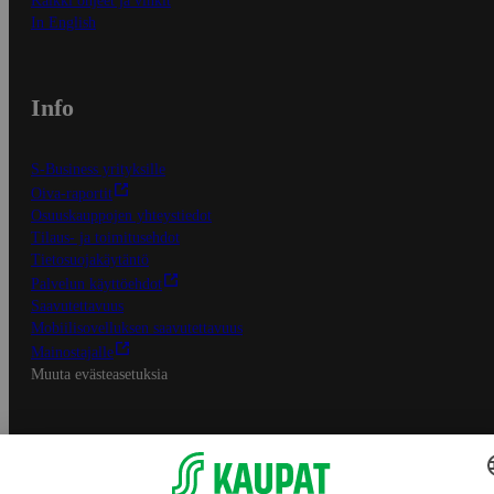
Kaikki ohjeet ja vinkit
In English
Info
S-Business yrityksille
Oiva-raportit
Osuuskauppojen yhteystiedot
Tilaus- ja toimitusehdot
Tietosuojakäytäntö
Palvelun käyttöehdot
Saavutettavuus
Mobiilisovelluksen saavutettavuus
Mainostajalle
Muuta evästeasetuksia
S-ryhmän palvelut