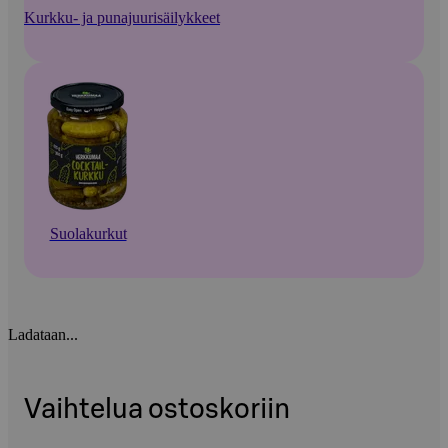
Kurkku- ja punajuurisäilykkeet
Suolakurkut
Ladataan...
Vaihtelua ostoskoriin